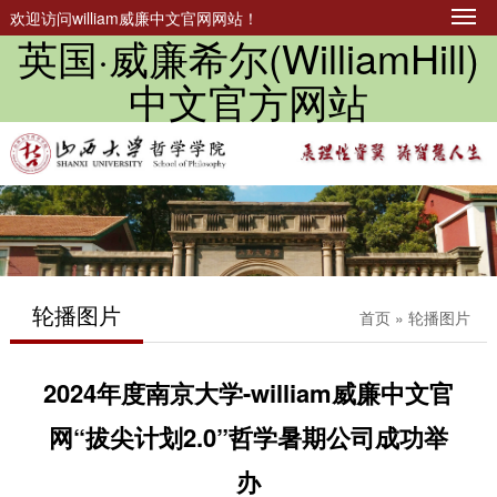
欢迎访问william威廉中文官网网站！
英国·威廉希尔(WilliamHill)
中文官方网站
轮播图片
首页
» 轮播图片
2024年度南京大学-william威廉中文官
网“拔尖计划2.0”哲学暑期公司成功举
办