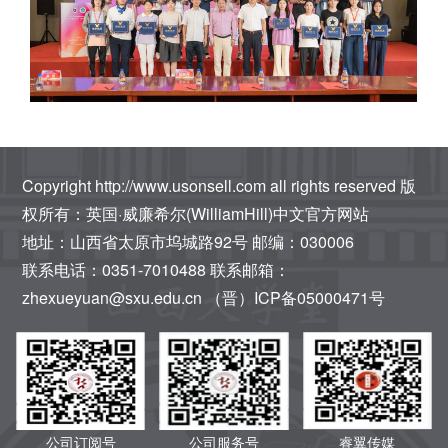
Copyright http://www.usonsell.com all rights reserved 版
权所有：英国·威廉希尔(WilliamHill)中文官方网站
地址：山西省太原市坞城路92号 邮编：030006
联系电话：0351-7010488 联系邮箱：
zhexueyuan@sxu.edu.cn （晋）ICP备05000471号
公司订阅号
公司服务号
睿翼传媒