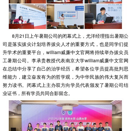
8月21日上午暑期公司的闭幕式上，尤洋经理指出暑期公
司是落实拔尖计划培养拔尖人才的重要方式，也是同学们提
升学术的重要平台，william威廉中文官网将持续举办拔尖员
工暑期公司。李承贵教授代表南京大学william威廉中文官网
在总结中分享了自己的治学经历，希望各位学员提高批判思
维能力，建立奋发有为的哲学观，为中华民族的伟大复兴而
努力读书。闭幕式上主办双方向学员代表颁发了暑期公司结
业证书，所有学员共同合影留念。