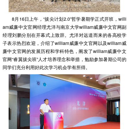
8月16日上午，“拔尖计划2.0”哲学暑期学正式开班，willi
am威廉中文官网经理尤洋与南京大学william威廉中文官网副
经理刘鹏分别在开幕式上致辞。尤洋对远道而来的各高校学
子表示热烈欢迎，介绍了william威廉中文官网以及william威
廉中文官网的发展历程和学科特色，阐发了william威廉中文
官网“睿翼拔尖班”人才培养理念和举措，勉励参加暑期公司的
同学们充分利用好此次学习机会学有所得。