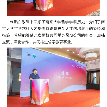
刘鹏在致辞中回顾了南京大学哲学学科历史，介绍了南
京大学哲学本科人才培养特别是拔尖人才的培养上的经验和
措施，希望能够借此次两校共同举办暑期公司的机会，加强
交流，深化合作，共同推进哲学教育事业。