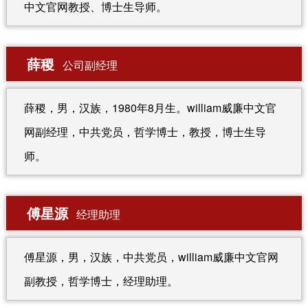
中文官网教授、博士生导师。
薛稷
公司副经理
薛稷，男，汉族，1980年8月生。william威廉中文官
网副经理，中共党员，哲学博士，教授，博士生导
师。
傅星源
经理助理
傅星源，男，汉族，中共党员，william威廉中文官网
副教授，哲学博士，经理助理。