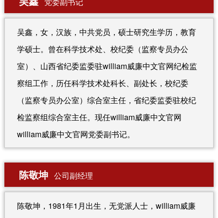
吴鑫
党委副书记
吴鑫，女，汉族，中共党员，硕士研究生学历，教育
学硕士。曾在科学技术处、校纪委（监察专员办公
室）、山西省纪委监委驻william威廉中文官网纪检监
察组工作，历任科学技术处科长、副处长，校纪委
（监察专员办公室）综合室主任，省纪委监委驻校纪
检监察组综合室主任。现任william威廉中文官网
william威廉中文官网党委副书记。
陈敬坤
公司副经理
陈敬坤，1981年1月出生，无党派人士，william威廉