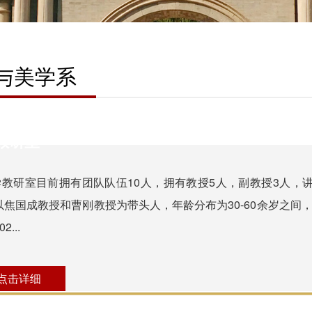
与美学系
教研室
学教研室目前拥有团队队伍10人，拥有教授5人，副教授3人，
焦国成教授和曹刚教授为带头人，年龄分布为30-60余岁之间，高
...
点击详细