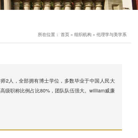
所在位置：
首页
»
组织机构
» 伦理学与美学系
讲师2人，全部拥有博士学位，多数毕业于中国人民大
级职称比例占比80%，团队队伍强大。william威廉