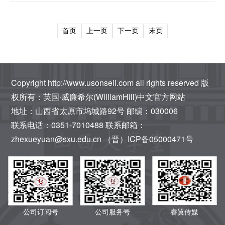
文官网“拔尖计划2.0”哲学暑期公司拟录取名...
首页
上一页
下一页
末页
Copyright http://www.usonsell.com all rights reserved 版
权所有：英国·威廉希尔(WilliamHill)中文官方网站
地址：山西省太原市坞城路92号 邮编：030006
联系电话：0351-7010488 联系邮箱：
zhexueyuan@sxu.edu.cn （晋）ICP备05000471号
公司订阅号
公司服务号
睿翼传媒