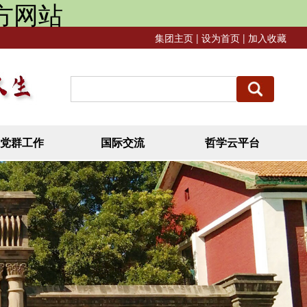
官方网站
集团主页
|
设为首页
|
加入收藏
党群工作
国际交流
哲学云平台