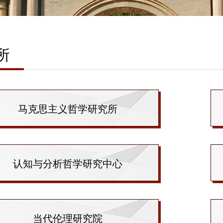
所
马克思主义哲学研究所
认知与分析哲学研究中心
当代伦理研究院