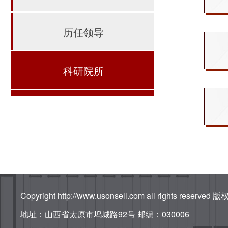
历任领导
科研院所
Copyright http://www.usonsell.com all rights r
地址：山西省太原市坞城路92号 邮编：030006