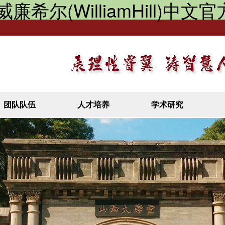
威廉希尔(WilliamHill)中文
团队队伍
人才培养
学术研究