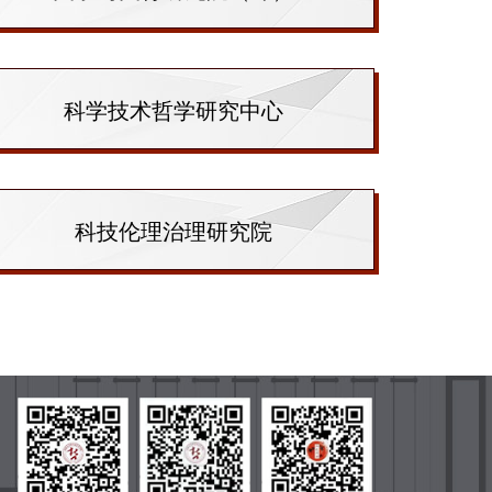
科学技术哲学研究中心
科技伦理治理研究院