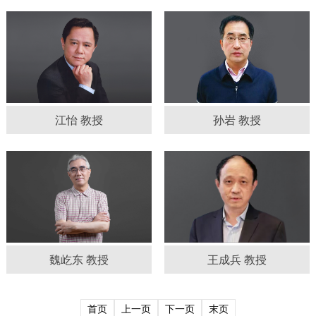
江怡 教授
孙岩 教授
王成兵 教授
魏屹东 教授
首页
上一页
下一页
末页