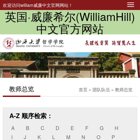
欢迎访问william威廉中文官网网站！
英国·威廉希尔(WilliamHill)
中文官方网站
教师总览
首页
»
团队队伍
» 教师总览
A-Z 顺序检索：
A
B
C
D
E
F
G
H
I
J
K
L
M
N
O
P