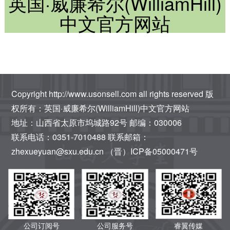
英国·威廉希尔(WilliamHill)
中文官方网站
Copyright http://www.usonsell.com all rights reserved 版
权所有：英国·威廉希尔(WilliamHill)中文官方网站
地址：山西省太原市坞城路92号 邮编：030006
联系电话：0351-7010488 联系邮箱：
zhexueyuan@sxu.edu.cn （晋）ICP备05000471号
公司订阅号
公司服务号
睿翼传媒