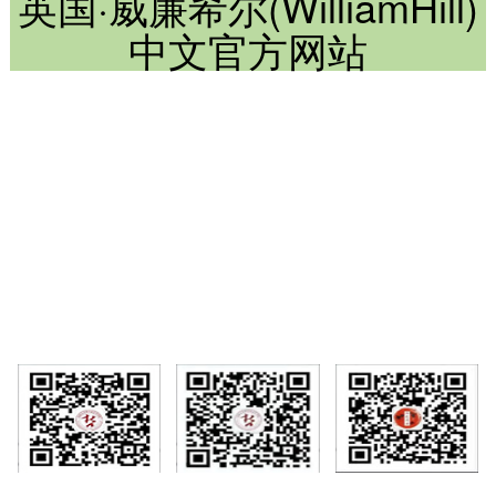
英国·威廉希尔(WilliamHill)
中文官方网站
Copyright http://www.usonsell.com all rights reserved 版
权所有：英国·威廉希尔(WilliamHill)中文官方网站
地址：山西省太原市坞城路92号 邮编：030006
联系电话：0351-7010488 联系邮箱：
zhexueyuan@sxu.edu.cn （晋）ICP备05000471号
公司订阅号
公司服务号
睿翼传媒