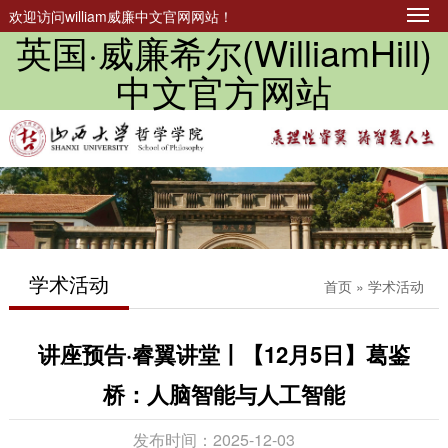
欢迎访问william威廉中文官网网站！
英国·威廉希尔(WilliamHill)
中文官方网站
学术活动
首页
» 学术活动
讲座预告·睿翼讲堂丨【12月5日】葛鉴
桥：人脑智能与人工智能
发布时间：2025-12-03