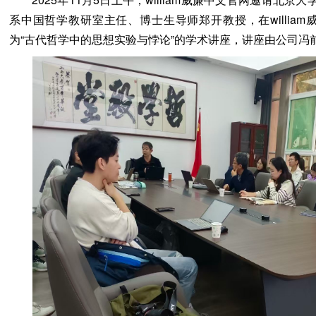
系中国哲学教研室主任、博士生导师郑开教授，在william
为“古代哲学中的思想实验与悖论”的学术讲座，讲座由公司冯