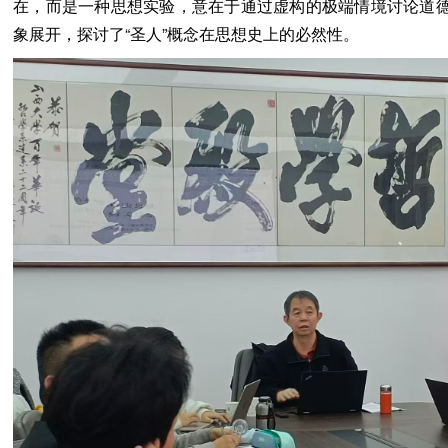
在，而是一种思想实验，意在于通过虚构的极端情境讨论道
象展开，探讨了“圣人”概念在思想史上的必然性。