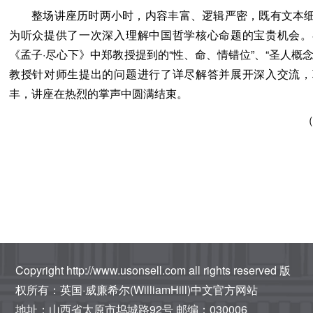
整场讲座历时两小时，内容丰富、逻辑严密，既有文本
为听众提供了一次深入理解中国哲学核心命题的宝贵机会。
《孟子·尽心下》中郑教授提到的“性、命、情错位”、“圣人概
教授针对师生提出的问题进行了详尽解答并展开深入交流，
丰，讲座在热烈的掌声中圆满结束。
（
Copyright http://www.usonsell.com all rights reserved 版
权所有：英国·威廉希尔(WilliamHill)中文官方网站
地址：山西省太原市坞城路92号 邮编：030006