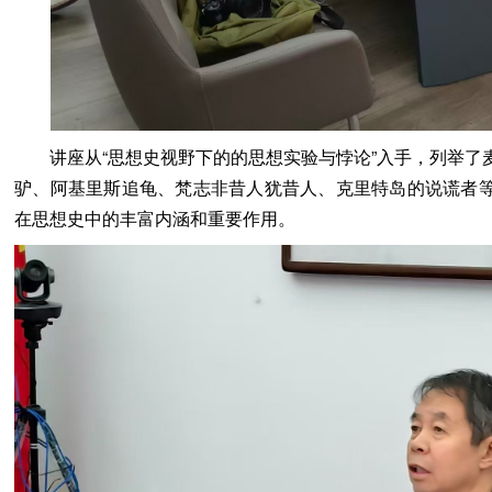
讲座从“思想史视野下的的思想实验与悖论”入手，列举了
驴、阿基里斯追龟、梵志非昔人犹昔人、克里特岛的说谎者
在思想史中的丰富内涵和重要作用。